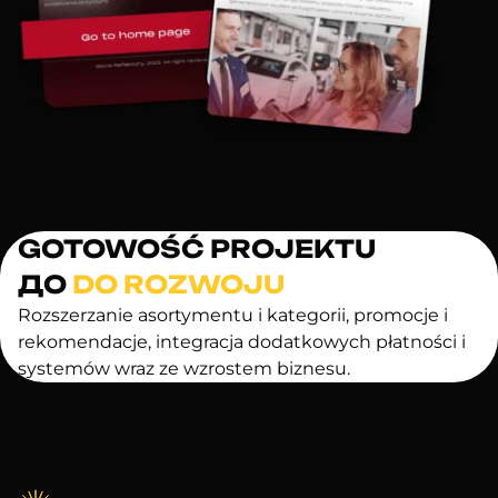
GOTOWOŚĆ PROJEKTU
ДО
DO ROZWOJU
Rozszerzanie asortymentu i kategorii, promocje i
rekomendacje, integracja dodatkowych płatności i
systemów wraz ze wzrostem biznesu.