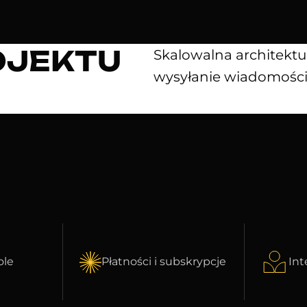
OJEKTU
Skalowalna architektu
wysyłanie wiadomości 
ole
Płatności i subskrypcje
Int