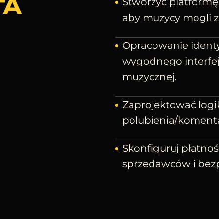
TA
Stworzyć platformę
aby muzycy mogli z
Opracowanie identy
wygodnego interfejs
muzycznej.
Zaprojektować logikę
polubienia/komenta
Skonfiguruj płatnoś
sprzedawców i bezp