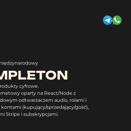
 międzynarodowy
MPLETON
rodukty cyfrowe.
rnetowy oparty na React/Node z
rdowym odtwarzaczem audio, rolami i
 kontami (kupujący/sprzedający/gość),
mi Stripe i subskrypcjami.