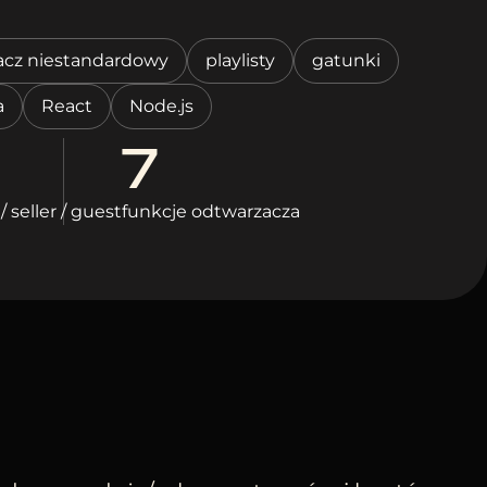
acz niestandardowy
playlisty
gatunki
a
React
Node.js
7
/ seller / guest
funkcje odtwarzacza