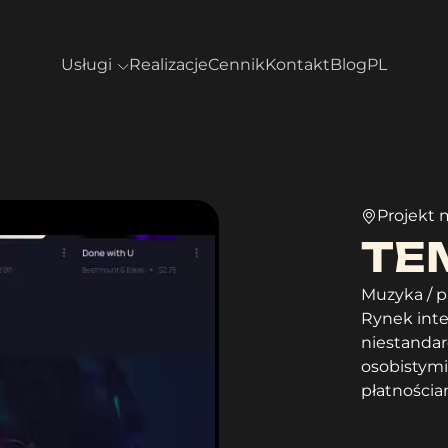
Usługi
Realizacje
Cennik
Kontakt
Blog
PL
Projekt
TE
Muzyka / p
Rynek inte
niestanda
osobistymi
płatnościa