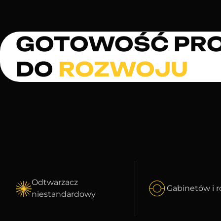
GOTOWOŚĆ PR
DO
ROZWOJU
Odtwarzacz
Gabinetów i r
niestandardowy