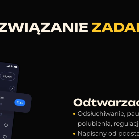
ZWIĄZANIE
ZADA
Odtwarzac
Odsłuchiwanie, pauza
polubienia, regulac
Napisany od podst