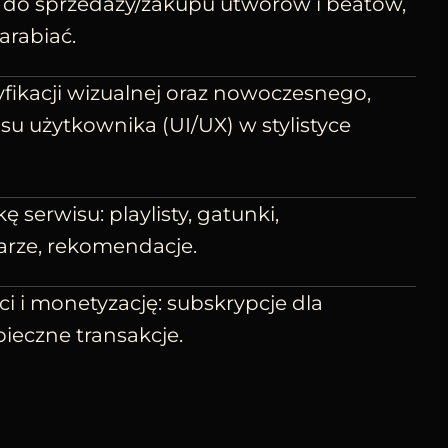
 do sprzedaży/zakupu utworów i beatów,
arabiać.
fikacji wizualnej oraz nowoczesnego,
u użytkownika (UI/UX) w stylistyce
 serwisu: playlisty, gatunki,
rze, rekomendacje.
ci i monetyzację: subskrypcje dla
ieczne transakcje.