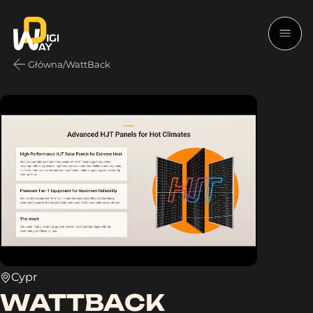
Główna
/
WattBack
Cypr
WATTBACK