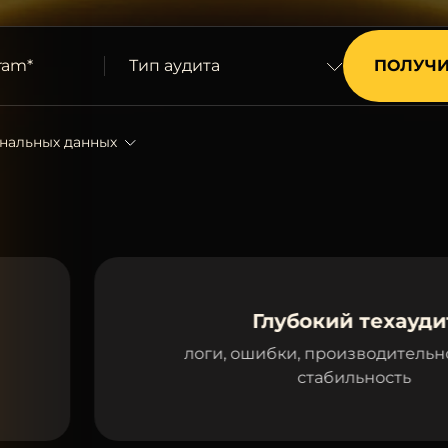
ram*
Тип аудита
ональных данных
Глубокий техаудит
логи, ошибки, производительность, кэш,
стабильность