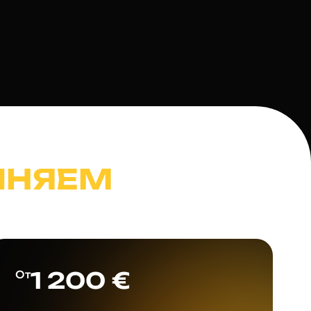
ЛНЯЕМ
1 200 €
От