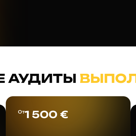
Е АУДИТЫ
ВЫПО
1 500 €
От