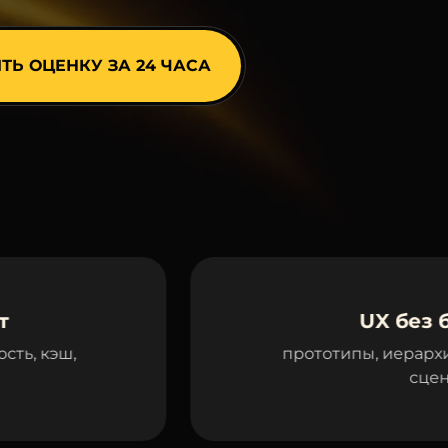
UX без барьеров
прототипы, иерархия блоков, поня
сценарии