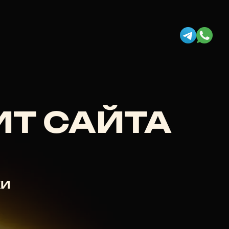
Т САЙТА
КИ