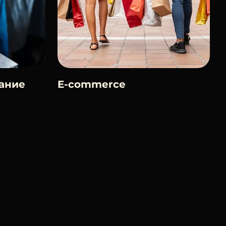
ание
E-commerce