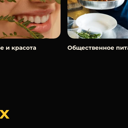
е и красота
Общественное пит
Х