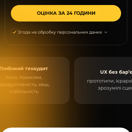
Згода на обробку персональних даних
окий техаудит
UX без бар’єрів
ги, помилки,
прототипи, ієрархія бло
ктивність, кеш,
зрозумілі сценарії
табільність