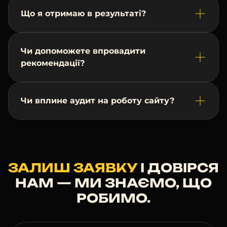
Індексація, редиректи/
Що я отримаю в результаті?
ланцюжки,
канонікалізація, мета/
заголовки,
Чи допоможете впровадити
перелінковка, schema,
рекомендації?
hreflang, e-com
атрибути; матриця
метатегів і план
Чи вплине аудит на роботу сайту?
правок
07
Звіт, пріоритети
та сесія
Єдиний звіт і roadmap;
ЗАЛИШ ЗАЯВКУ
І ДОВІРСЯ
презентація, Q&A; за
потреби — супровід
НАМ — МИ ЗНАЄМО, ЩО
впровадження
РОБИМО.