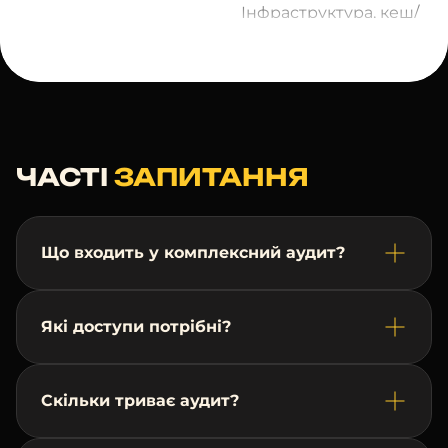
Інфраструктура, кеш/
стиснення, блокуючі
ресурси, помилки
4xx/5xx,
форми/checkout,
i18n/HTTP-коди; список
багів із пріоритетами
ЧАСТІ
ЗАПИТАННЯ
та скриншотами
05
UX/UI аудит
Карта проблемних
Що входить у комплексний аудит?
екранів, ієрархія та
CTA, мобільний UI,
довіра; список
Які доступи потрібні?
швидких виправлень
+ вайрфрейми
ключових змін
Скільки триває аудит?
06
SEO-аудит