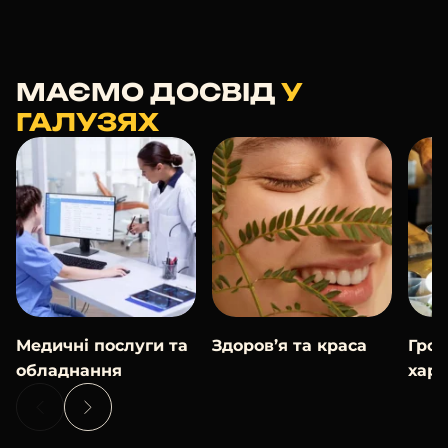
МАЄМО ДОСВІД
У
ГАЛУЗЯХ
Медичні послуги та
Здоров’я та краса
Гро
обладнання
хар