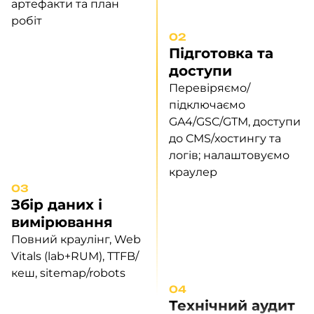
артефакти та план
робіт
02
Підготовка та
доступи
Перевіряємо/
підключаємо
GA4/GSC/GTM, доступи
до CMS/хостингу та
логів; налаштовуємо
краулер
03
Збір даних і
вимірювання
Повний краулінг, Web
Vitals (lab+RUM), TTFB/
кеш, sitemap/robots
04
Технічний аудит