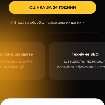
Згода на обробку персональних даних
й шукають
Технічне SEO
м, E-E-A-T,
швидкість, індексація,
ікацій
розмітка, ефективні метадані