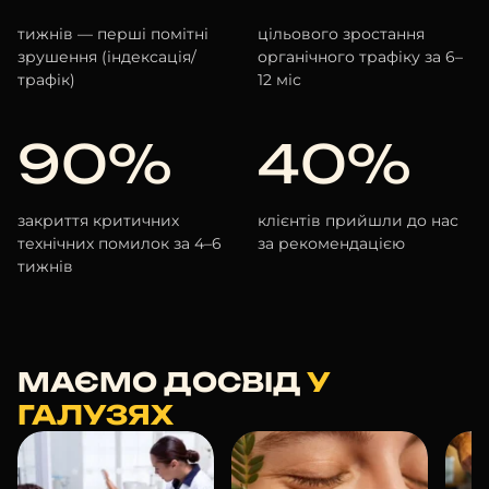
тижнів — перші помітні
цільового зростання
зрушення (індексація/
органічного трафіку за 6–
трафік)
12 міс
90%
40%
закриття критичних
клієнтів прийшли до нас
технічних помилок за 4–6
за рекомендацією
тижнів
МАЄМО ДОСВІД
У
ГАЛУЗЯХ