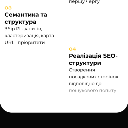
першу чергу
03
Семантика та
структура
Збір PL-запитів,
кластеризація, карта
URL і пріоритети
04
Реалізація SEO-
структури
Створення
посадкових сторінок
відповідно до
пошукового попиту
05
Посторінкова
оптимізація та
контент
Точкова робота з