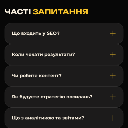
пріоритетними
ЧАСТІ
ЗАПИТАННЯ
сторінками для
підвищення
релевантності; ТЗ і
план публікацій
Що входить у SEO?
06
Реалізація
стратегії
Коли чекати результати?
посилань
Нарощування
посилальної маси в
Чи робите контент?
межах узгодженого
бюджету
07
Як будуєте стратегію посилань?
Аналітика та
звітність
Щомісячний звіт про
Що з аналітикою та звітами?
виконані роботи,
результати в Google і