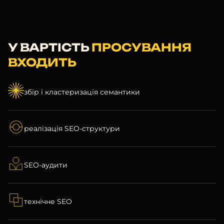
У ВАРТІСТЬ
ПРОСУВАННЯ
ВХОДИТЬ
збір і кластеризація семантики
реалізація SEO-структури
SEO-аудити
технічне SEO