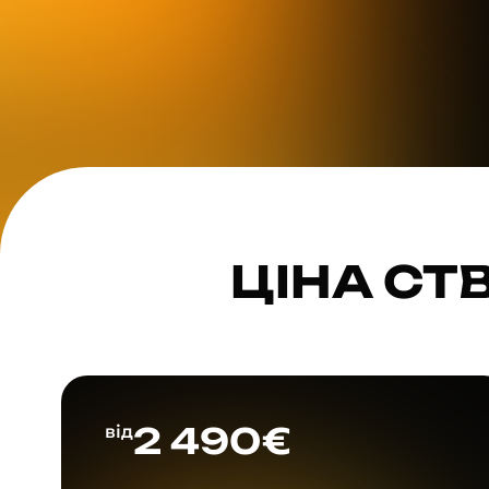
ЦІНА СТ
2 490€
від