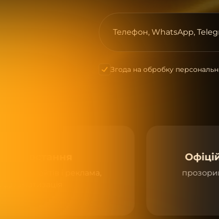
Телефон, WhatsApp, Teleg
Згода на обробку персональн
я
Офіційний договір 
реклама,
прозорий кошторис — цін
фіксується в д