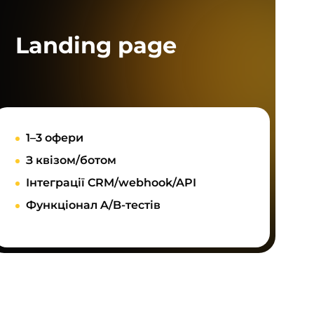
Landing page
1–3 офери
З квізом/ботом
Інтеграції CRM/webhook/API
Функціонал A/B-тестів