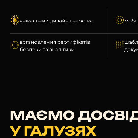
унікальний дизайн і верстка
мобі
встановлення сертифікатів
шабл
безпеки та аналітики
доку
МАЄМО ДОСВІ
У ГАЛУЗЯХ