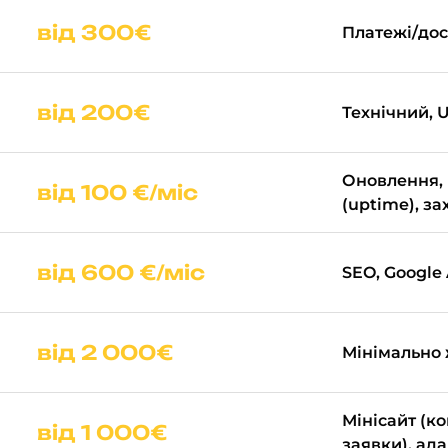
від 300€
Платежі/дос
від 200€
Технічний, 
Оновлення, 
від 100 €/міс
(uptime), за
від 600 €/міс
SEO, Google 
від 2 000€
Мінімально
Мінісайт (к
від 1 000€
заявки), ад