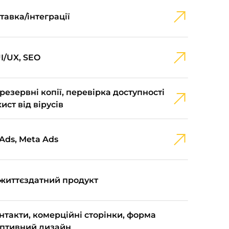
тавка/інтеграції
UI/UX, SEO
резервні копії, перевірка доступності
хист від вірусів
Ads, Meta Ads
 життєздатний продукт
онтакти, комерційні сторінки, форма
аптивний дизайн