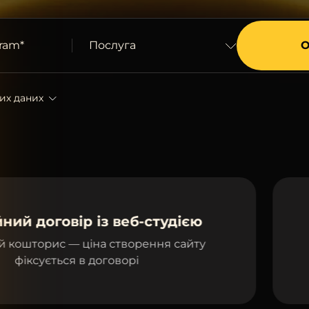
ram*
Послуга
их даних
із веб-студією
Створення с
а створення сайту
створення т
оговорі