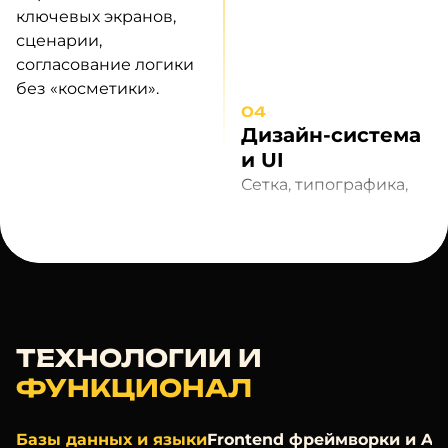
ключевых экранов,
сценарии,
согласование логики
без «косметики».
04
Дизайн-система
и UI
Сетка, типографика,
цвета, компоненты и
состояния; токены;
единый стиль.
05
Макеты и
прототип
Экраны +
ТЕХНОЛОГИИ И
кликабельный
ФУНКЦИОНАЛ
прототип в Figma;
адаптив под
Базы данных и языки
Frontend фреймворки и AP