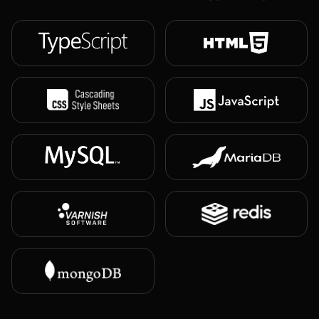
мобильные.
06
Передача
учитываем
доступность (WCAG),
даём файлы и
инструкции
разработчикам.
07
Сопровождение
помогаем внедрить,
проверяем и правим
по ходу.